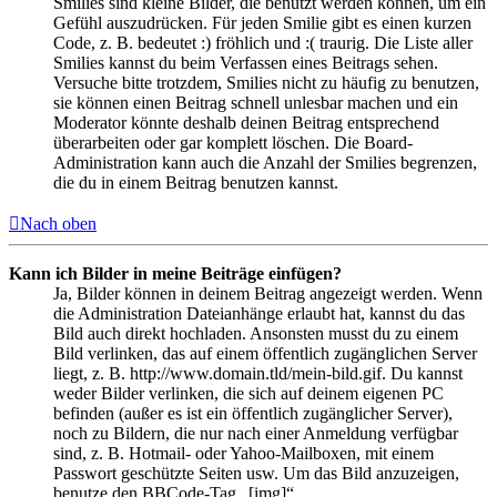
Smilies sind kleine Bilder, die benutzt werden können, um ein
Gefühl auszudrücken. Für jeden Smilie gibt es einen kurzen
Code, z. B. bedeutet :) fröhlich und :( traurig. Die Liste aller
Smilies kannst du beim Verfassen eines Beitrags sehen.
Versuche bitte trotzdem, Smilies nicht zu häufig zu benutzen,
sie können einen Beitrag schnell unlesbar machen und ein
Moderator könnte deshalb deinen Beitrag entsprechend
überarbeiten oder gar komplett löschen. Die Board-
Administration kann auch die Anzahl der Smilies begrenzen,
die du in einem Beitrag benutzen kannst.
Nach oben
Kann ich Bilder in meine Beiträge einfügen?
Ja, Bilder können in deinem Beitrag angezeigt werden. Wenn
die Administration Dateianhänge erlaubt hat, kannst du das
Bild auch direkt hochladen. Ansonsten musst du zu einem
Bild verlinken, das auf einem öffentlich zugänglichen Server
liegt, z. B. http://www.domain.tld/mein-bild.gif. Du kannst
weder Bilder verlinken, die sich auf deinem eigenen PC
befinden (außer es ist ein öffentlich zugänglicher Server),
noch zu Bildern, die nur nach einer Anmeldung verfügbar
sind, z. B. Hotmail- oder Yahoo-Mailboxen, mit einem
Passwort geschützte Seiten usw. Um das Bild anzuzeigen,
benutze den BBCode-Tag „[img]“.