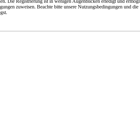
n. Die Registrierung ist in wenigen Augenblicken erledigt und ermögli
tigungen zuweisen. Beachte bitte unsere Nutzungsbedingungen und die v
gst.