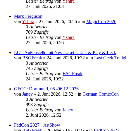
Letzter Beitrag
von
Yshira
27. Juni 2026, 21:03
Mark Ferguson
von
Yshira
»
27. Juni 2026, 20:56
» in
MagicCon 2026
0
Antworten
789
Zugriffe
Letzter Beitrag
von
Yshira
27. Juni 2026, 20:56
LGT Außenstelle mit Nessi...Let´s Talk & Play & Leck
von
BSGFreak
»
24. Juni 2026, 19:32
» in
Last Geek Tonight
0
Antworten
745
Zugriffe
Letzter Beitrag
von
BSGFreak
24. Juni 2026, 19:32
GFCC: Dortmund, 05.-06.12.2026
von
Janey
»
2. Juni 2026, 12:52
» in
German ComicCon
0
Antworten
998
Zugriffe
Letzter Beitrag
von
Janey
2. Juni 2026, 12:52
FedCon 2027 || ArtShow
von
BSGFreak
»
26. Mai 2026, 21:27
» in
FedCon 2027