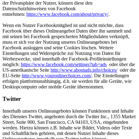
der Privatsphäre der Nutzer, können diese den
Datenschutzhinweisen von Facebook
entnehmen:
https://www.facebook.com/about/privacy/
.
Wenn ein Nutzer Facebookmitglied ist und nicht möchte, dass
Facebook über dieses Onlineangebot Daten über ihn sammelt und
mit seinen bei Facebook gespeicherten Mitgliedsdaten verknüpft,
muss er sich vor der Nutzung unseres Onlineangebotes bei
Facebook ausloggen und seine Cookies löschen. Weitere
Einstellungen und Widersprüche zur Nutzung von Daten für
Werbezwecke, sind innerhalb der Facebook-Profileinstellungen
möglich:
https://www.facebook.com/settings?tab=ads
oder über die
US-amerikanische Seite
http://www.aboutads.info/choices/
oder die
EU-Seite
http://www.youronlinechoices.com/
. Die Einstellungen
erfolgen plattformunabhängig, d.h. sie werden für alle Geräte, wie
Desktopcomputer oder mobile Geräte übernommen.
Twitter
Innerhalb unseres Onlineangebotes können Funktionen und Inhalte
des Dienstes Twitter, angeboten durch die Twitter Inc., 1355 Market
Street, Suite 900, San Francisco, CA 94103, USA, eingebunden
werden. Hierzu können z.B. Inhalte wie Bilder, Videos oder Texte
und Schaltflächen gehören, mit denen Nutzer Inhalte dieses
Onlineangebotes innerhalb von Twitter teilen können.