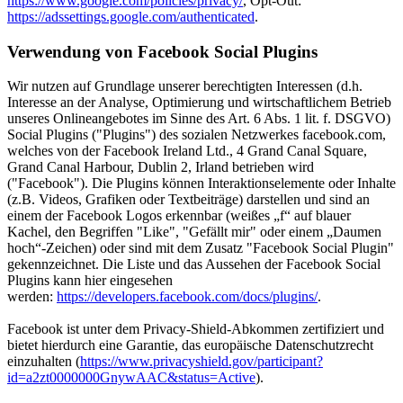
https://www.google.com/policies/privacy/
, Opt-Out:
https://adssettings.google.com/authenticated
.
Verwendung von Facebook Social Plugins
Wir nutzen auf Grundlage unserer berechtigten Interessen (d.h.
Interesse an der Analyse, Optimierung und wirtschaftlichem Betrieb
unseres Onlineangebotes im Sinne des Art. 6 Abs. 1 lit. f. DSGVO)
Social Plugins ("Plugins") des sozialen Netzwerkes facebook.com,
welches von der Facebook Ireland Ltd., 4 Grand Canal Square,
Grand Canal Harbour, Dublin 2, Irland betrieben wird
("Facebook"). Die Plugins können Interaktionselemente oder Inhalte
(z.B. Videos, Grafiken oder Textbeiträge) darstellen und sind an
einem der Facebook Logos erkennbar (weißes „f“ auf blauer
Kachel, den Begriffen "Like", "Gefällt mir" oder einem „Daumen
hoch“-Zeichen) oder sind mit dem Zusatz "Facebook Social Plugin"
gekennzeichnet. Die Liste und das Aussehen der Facebook Social
Plugins kann hier eingesehen
werden:
https://developers.facebook.com/docs/plugins/
.
Facebook ist unter dem Privacy-Shield-Abkommen zertifiziert und
bietet hierdurch eine Garantie, das europäische Datenschutzrecht
einzuhalten (
https://www.privacyshield.gov/participant?
id=a2zt0000000GnywAAC&status=Active
).