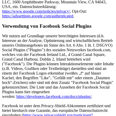
LLC, 1600 Amphitheatre Parkway, Mountain View, CA 94043,
USA, ein. Datenschutzerklärung:
https://www.google.com/policies/privacy/
, Opt-Out:
https://adssettings.google.com/authenticated
.
Verwendung von Facebook Social Plugins
Wir nutzen auf Grundlage unserer berechtigten Interessen (d.h.
Interesse an der Analyse, Optimierung und wirtschaftlichem Betrieb
unseres Onlineangebotes im Sinne des Art. 6 Abs. 1 lit. f. DSGVO)
Social Plugins ("Plugins") des sozialen Netzwerkes facebook.com,
welches von der Facebook Ireland Ltd., 4 Grand Canal Square,
Grand Canal Harbour, Dublin 2, Irland betrieben wird
("Facebook"). Die Plugins können Interaktionselemente oder Inhalte
(z.B. Videos, Grafiken oder Textbeiträge) darstellen und sind an
einem der Facebook Logos erkennbar (weißes „f“ auf blauer
Kachel, den Begriffen "Like", "Gefällt mir" oder einem „Daumen
hoch“-Zeichen) oder sind mit dem Zusatz "Facebook Social Plugin"
gekennzeichnet. Die Liste und das Aussehen der Facebook Social
Plugins kann hier eingesehen
werden:
https://developers.facebook.com/docs/plugins/
.
Facebook ist unter dem Privacy-Shield-Abkommen zertifiziert und
bietet hierdurch eine Garantie, das europäische Datenschutzrecht
einzuhalten (
https://www.privacyshield.gov/participant?