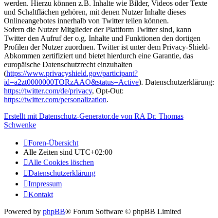
werden. Hierzu können z.B. Inhalte wie Bilder, Videos oder Texte
und Schaltflächen gehören, mit denen Nutzer Inhalte dieses
Onlineangebotes innerhalb von Twitter teilen können.
Sofern die Nutzer Mitglieder der Plattform Twitter sind, kann
Twitter den Aufruf der o.g. Inhalte und Funktionen den dortigen
Profilen der Nutzer zuordnen. Twitter ist unter dem Privacy-Shield-
Abkommen zertifiziert und bietet hierdurch eine Garantie, das
europäische Datenschutzrecht einzuhalten
(
https://www.privacyshield.gov/participant?
id=a2zt0000000TORzAAO&status=Active
). Datenschutzerklärung:
https://twitter.com/de/privacy
, Opt-Out:
https://twitter.com/personalization
.
Erstellt mit Datenschutz-Generator.de von RA Dr. Thomas
Schwenke
Foren-Übersicht
Alle Zeiten sind
UTC+02:00
Alle Cookies löschen
Datenschutzerklärung
Impressum
Kontakt
Powered by
phpBB
® Forum Software © phpBB Limited