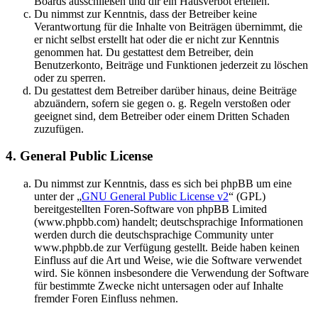
Boards ausschließen und dir ein Hausverbot erteilen.
Du nimmst zur Kenntnis, dass der Betreiber keine
Verantwortung für die Inhalte von Beiträgen übernimmt, die
er nicht selbst erstellt hat oder die er nicht zur Kenntnis
genommen hat. Du gestattest dem Betreiber, dein
Benutzerkonto, Beiträge und Funktionen jederzeit zu löschen
oder zu sperren.
Du gestattest dem Betreiber darüber hinaus, deine Beiträge
abzuändern, sofern sie gegen o. g. Regeln verstoßen oder
geeignet sind, dem Betreiber oder einem Dritten Schaden
zuzufügen.
4. General Public License
Du nimmst zur Kenntnis, dass es sich bei phpBB um eine
unter der „
GNU General Public License v2
“ (GPL)
bereitgestellten Foren-Software von phpBB Limited
(www.phpbb.com) handelt; deutschsprachige Informationen
werden durch die deutschsprachige Community unter
www.phpbb.de zur Verfügung gestellt. Beide haben keinen
Einfluss auf die Art und Weise, wie die Software verwendet
wird. Sie können insbesondere die Verwendung der Software
für bestimmte Zwecke nicht untersagen oder auf Inhalte
fremder Foren Einfluss nehmen.