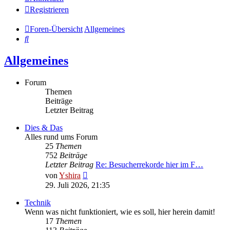
Registrieren
Foren-Übersicht
Allgemeines
Suche
Allgemeines
Forum
Themen
Beiträge
Letzter Beitrag
Dies & Das
Alles rund ums Forum
25
Themen
752
Beiträge
Letzter Beitrag
Re: Besucherrekorde hier im F…
Neuester
von
Yshira
Beitrag
29. Juli 2026, 21:35
Technik
Wenn was nicht funktioniert, wie es soll, hier herein damit!
17
Themen