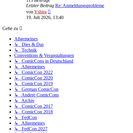
113
Beiträge
Letzter Beitrag
Re: Anmeldungsprobleme
Neuester
von
Yshira
Beitrag
19. Juli 2026, 13:40
Gehe zu
Allgemeines
↳ Dies & Das
↳ Technik
Conventions & Veranstaltungen
↳ ComicCons in Deutschland
↳ Allgemeines
↳ ComicCon 2022
↳ ComicCon 2020
↳ ComicCon 2019
↳ German ComicCon
↳ Andere ComicCons
↳ Archiv
↳ ComicCon 2017
↳ ComicCon 2018
↳ FedCon
↳ Allgemeines
↳ FedCon 2027