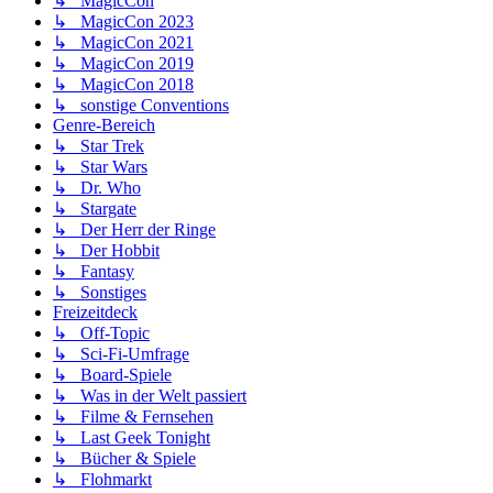
↳ MagicCon
↳ MagicCon 2023
↳ MagicCon 2021
↳ MagicCon 2019
↳ MagicCon 2018
↳ sonstige Conventions
Genre-Bereich
↳ Star Trek
↳ Star Wars
↳ Dr. Who
↳ Stargate
↳ Der Herr der Ringe
↳ Der Hobbit
↳ Fantasy
↳ Sonstiges
Freizeitdeck
↳ Off-Topic
↳ Sci-Fi-Umfrage
↳ Board-Spiele
↳ Was in der Welt passiert
↳ Filme & Fernsehen
↳ Last Geek Tonight
↳ Bücher & Spiele
↳ Flohmarkt