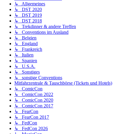
↳ Allgemeines
↳ DST 2020
↳ DST 2019
↳ DST 2018
↳ Trekdinner & andere Treffen
↳ Conventions im Ausland
↳ Belgien
↳ England
↳ Frankreich
↳ Italien
↳ Spanien
↳ U.S.A.
↳ Sonstiges
↳ sonstige Conventions
Mitfahrzentrale & Tauschbörse (Tickets und Hotels)
↳ ComicCon
↳ ComicCon 2022
↳ ComicCon 2020
↳ ComicCon 2017
↳ FearCon
↳ FearCon 2017
↳ FedCon
↳ FedCon 2026