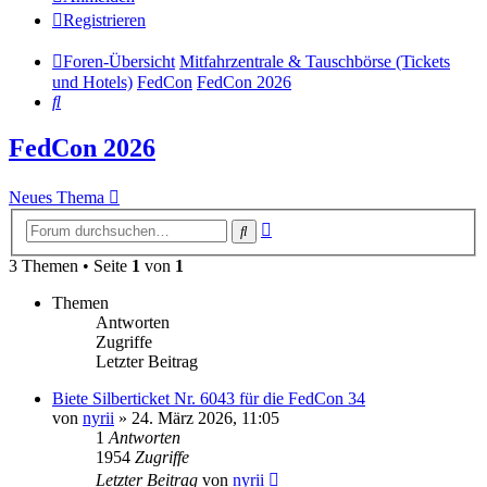
Registrieren
Foren-Übersicht
Mitfahrzentrale & Tauschbörse (Tickets
und Hotels)
FedCon
FedCon 2026
Suche
FedCon 2026
Neues Thema
Erweiterte
Suche
Suche
3 Themen • Seite
1
von
1
Themen
Antworten
Zugriffe
Letzter Beitrag
Biete Silberticket Nr. 6043 für die FedCon 34
von
nyrii
»
24. März 2026, 11:05
1
Antworten
1954
Zugriffe
Letzter Beitrag
von
nyrii