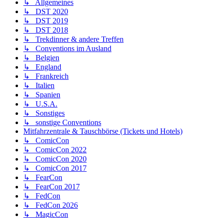
↳ Allgemeines
↳ DST 2020
↳ DST 2019
↳ DST 2018
↳ Trekdinner & andere Treffen
↳ Conventions im Ausland
↳ Belgien
↳ England
↳ Frankreich
↳ Italien
↳ Spanien
↳ U.S.A.
↳ Sonstiges
↳ sonstige Conventions
Mitfahrzentrale & Tauschbörse (Tickets und Hotels)
↳ ComicCon
↳ ComicCon 2022
↳ ComicCon 2020
↳ ComicCon 2017
↳ FearCon
↳ FearCon 2017
↳ FedCon
↳ FedCon 2026
↳ MagicCon