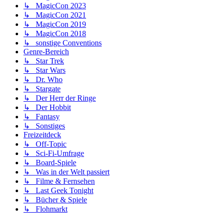
↳ MagicCon 2023
↳ MagicCon 2021
↳ MagicCon 2019
↳ MagicCon 2018
↳ sonstige Conventions
Genre-Bereich
↳ Star Trek
↳ Star Wars
↳ Dr. Who
↳ Stargate
↳ Der Herr der Ringe
↳ Der Hobbit
↳ Fantasy
↳ Sonstiges
Freizeitdeck
↳ Off-Topic
↳ Sci-Fi-Umfrage
↳ Board-Spiele
↳ Was in der Welt passiert
↳ Filme & Fernsehen
↳ Last Geek Tonight
↳ Bücher & Spiele
↳ Flohmarkt