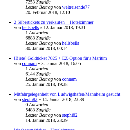
7253
Zugriffe
Letzter Beitrag
von
weltreisende77
20. Februar 2018, 12:10
2 Silbertickets zu verkaufen + Hotelzimmer
von
hellsbells
»
12. Januar 2018, 19:31
1
Antworten
6888
Zugriffe
Letzter Beitrag
von
hellsbells
30. Januar 2018, 00:14
[Biete] Goldticket 7025 + EZ-Option für's Maritim
von
connam
»
3. Januar 2018, 16:05
1
Antworten
6144
Zugriffe
Letzter Beitrag
von
connam
25. Januar 2018, 19:38
Mitfahrgelegenheit von Ludwigshafen/Mannheim gesucht
von
stephi82
»
14. Januar 2018, 23:39
0
Antworten
5488
Zugriffe
Letzter Beitrag
von
stephi82
14. Januar 2018, 23:39