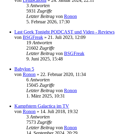
von
LeilaKalomi
»
24. Januar 2024, 22:11
3
Antworten
5931
Zugriffe
Letzter Beitrag
von
Ronon
5. Februar 2026, 17:30
Last Geek Tonight PODCAST und Video - Reviews
von
BSGFreak
»
21. Juli 2023, 12:09
19
Antworten
21602
Zugriffe
Letzter Beitrag
von
BSGFreak
9. Juni 2025, 15:48
Babylon 5
von
Ronon
»
22. Februar 2020, 11:34
6
Antworten
15045
Zugriffe
Letzter Beitrag
von
Ronon
1. März 2025, 10:31
Kampfstern Galactica im TV
von
Ronon
»
14. Juli 2018, 19:32
3
Antworten
7573
Zugriffe
Letzter Beitrag
von
Ronon
14. September 2024, 20:29