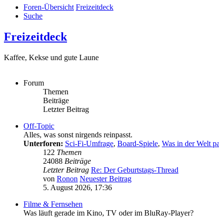
Foren-Übersicht
Freizeitdeck
Suche
Freizeitdeck
Kaffee, Kekse und gute Laune
Forum
Themen
Beiträge
Letzter Beitrag
Off-Topic
Alles, was sonst nirgends reinpasst.
Unterforen:
Sci-Fi-Umfrage
,
Board-Spiele
,
Was in der Welt pa
122
Themen
24088
Beiträge
Letzter Beitrag
Re: Der Geburtstags-Thread
von
Ronon
Neuester Beitrag
5. August 2026, 17:36
Filme & Fernsehen
Was läuft gerade im Kino, TV oder im BluRay-Player?