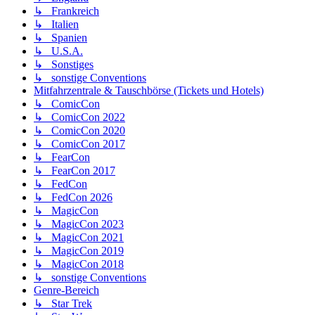
↳ Frankreich
↳ Italien
↳ Spanien
↳ U.S.A.
↳ Sonstiges
↳ sonstige Conventions
Mitfahrzentrale & Tauschbörse (Tickets und Hotels)
↳ ComicCon
↳ ComicCon 2022
↳ ComicCon 2020
↳ ComicCon 2017
↳ FearCon
↳ FearCon 2017
↳ FedCon
↳ FedCon 2026
↳ MagicCon
↳ MagicCon 2023
↳ MagicCon 2021
↳ MagicCon 2019
↳ MagicCon 2018
↳ sonstige Conventions
Genre-Bereich
↳ Star Trek