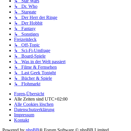
↳ Star Wars
↳ Dr. Who
↳ Stargate
↳ Der Herr der Ringe
↳ Der Hobbit
↳ Fantasy
↳ Sonstiges
Freizeitdeck
↳ Off-Topic
↳ Sci-Fi-Umfrage
↳ Board-Spiele
↳ Was in der Welt passiert
↳ Filme & Fernsehen
↳ Last Geek Tonight
↳ Bücher & Spiele
↳ Flohmarkt
Foren-Übersicht
Alle Zeiten sind
UTC+02:00
Alle Cookies löschen
Datenschutzerklärung
Impressum
Kontakt
Powered by
phpBB
® Forum Software © phpBB Limited