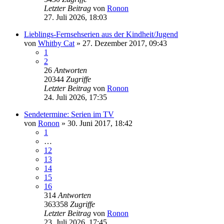
Letzter Beitrag
von
Ronon
27. Juli 2026, 18:03
Lieblings-Fernsehserien aus der Kindheit/Jugend
von
Whitby Cat
»
27. Dezember 2017, 09:43
1
2
26
Antworten
20344
Zugriffe
Letzter Beitrag
von
Ronon
24. Juli 2026, 17:35
Sendetermine: Serien im TV
von
Ronon
»
30. Juni 2017, 18:42
1
…
12
13
14
15
16
314
Antworten
363358
Zugriffe
Letzter Beitrag
von
Ronon
23. Juli 2026, 17:45