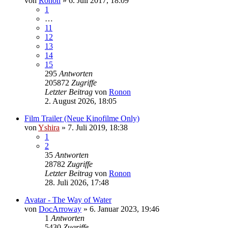
von
Ronon
»
6. Juli 2017, 18:09
1
…
11
12
13
14
15
295
Antworten
205872
Zugriffe
Letzter Beitrag
von
Ronon
2. August 2026, 18:05
Film Trailer (Neue Kinofilme Only)
von
Yshira
»
7. Juli 2019, 18:38
1
2
35
Antworten
28782
Zugriffe
Letzter Beitrag
von
Ronon
28. Juli 2026, 17:48
Avatar - The Way of Water
von
DocArroway
»
6. Januar 2023, 19:46
1
Antworten
5430
Zugriffe