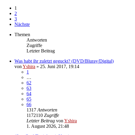
1
2
3
Nächste
Themen
Antworten
Zugriffe
Letzter Beitrag
Was habt ihr zuletzt geguckt? (DVD/Bluray/Digital)
von
Yshira
»
25. Juni 2017, 19:14
1
…
62
63
64
65
66
1317
Antworten
1172110
Zugriffe
Letzter Beitrag
von
Yshira
1. August 2026, 21:48