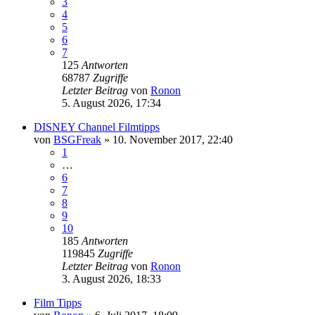
3
4
5
6
7
125
Antworten
68787
Zugriffe
Letzter Beitrag
von
Ronon
5. August 2026, 17:34
DISNEY Channel Filmtipps
von
BSGFreak
»
10. November 2017, 22:40
1
…
6
7
8
9
10
185
Antworten
119845
Zugriffe
Letzter Beitrag
von
Ronon
3. August 2026, 18:33
Film Tipps