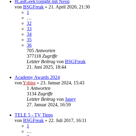
#LastGeekTonight mit Nessi
von
BSGFreak
»
21. April 2020, 21:30
1
…
32
33
34
35
36
705
Antworten
377118
Zugriffe
Letzter Beitrag
von
BSGFreak
21. Juni 2025, 18:44
Academy Awards 2024
von
Yshira
»
23. Januar 2024, 15:43
1
Antworten
3134
Zugriffe
Letzter Beitrag
von
Janey
27. Januar 2024, 16:59
TELE 5 - TV Tipps
von
BSGFreak
»
22. Juli 2017, 16:11
1
…