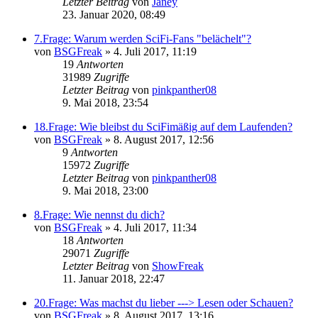
Letzter Beitrag
von
Janey
23. Januar 2020, 08:49
7.Frage: Warum werden SciFi-Fans "belächelt"?
von
BSGFreak
»
4. Juli 2017, 11:19
19
Antworten
31989
Zugriffe
Letzter Beitrag
von
pinkpanther08
9. Mai 2018, 23:54
18.Frage: Wie bleibst du SciFimäßig auf dem Laufenden?
von
BSGFreak
»
8. August 2017, 12:56
9
Antworten
15972
Zugriffe
Letzter Beitrag
von
pinkpanther08
9. Mai 2018, 23:00
8.Frage: Wie nennst du dich?
von
BSGFreak
»
4. Juli 2017, 11:34
18
Antworten
29071
Zugriffe
Letzter Beitrag
von
ShowFreak
11. Januar 2018, 22:47
20.Frage: Was machst du lieber ---> Lesen oder Schauen?
von
BSGFreak
»
8. August 2017, 13:16