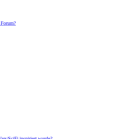
m Forum?
Wars/SciFi inspiriert wurde?