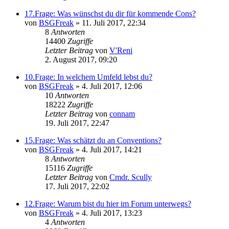
17.Frage: Was wünschst du dir für kommende Cons?
von
BSGFreak
»
11. Juli 2017, 22:34
8
Antworten
14400
Zugriffe
Letzter Beitrag
von
V'Reni
2. August 2017, 09:20
10.Frage: In welchem Umfeld lebst du?
von
BSGFreak
»
4. Juli 2017, 12:06
10
Antworten
18222
Zugriffe
Letzter Beitrag
von
connam
19. Juli 2017, 22:47
15.Frage: Was schätzt du an Conventions?
von
BSGFreak
»
4. Juli 2017, 14:21
8
Antworten
15116
Zugriffe
Letzter Beitrag
von
Cmdr. Scully
17. Juli 2017, 22:02
12.Frage: Warum bist du hier im Forum unterwegs?
von
BSGFreak
»
4. Juli 2017, 13:23
4
Antworten