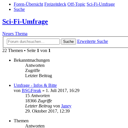
Foren-Übersicht
Freizeitdeck
Off-Topic
Sci-Fi-Umfrage
Suche
Sci-Fi-Umfrage
Neues Thema
Erweiterte Suche
Suche
22 Themen • Seite
1
von
1
Bekanntmachungen
Antworten
Zugriffe
Letzter Beitrag
Umfrage - Infos & Bitte
von
BSGFreak
»
1. Juli 2017, 16:29
15
Antworten
18366
Zugriffe
Letzter Beitrag
von
Janey
29. Oktober 2017, 12:39
Themen
Antworten