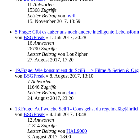
11
Antworten
15368
Zugriffe
Letzter Beitrag
von
nyrii
15. November 2017, 13:59
5.Frage: Gibt es außer uns noch andere intelligente Lebensfo
von
BSGFreak
»
1. Juli 2017, 20:28
16
Antworten
26790
Zugriffe
Letzter Beitrag
von
LouZipher
27. August 2017, 17:20
19.Frage: Wie konsumierst du SciFi ---> Filme & Serien & Org
von
BSGFreak
»
8. August 2017, 13:10
7
Antworten
11646
Zugriffe
Letzter Beitrag
von
clara
24. August 2017, 23:20
13.Frage: Auf welche SciFi - Cons gehst du regelmäßig/jährlic
von
BSGFreak
»
4. Juli 2017, 13:48
12
Antworten
21814
Zugriffe
Letzter Beitrag
von
HAL9000
3. August 2017, 18:00