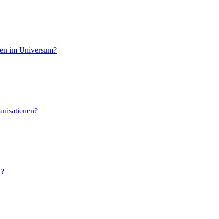
rmen im Universum?
anisationen?
h?