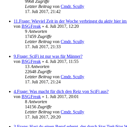
9968
Zugriffe
Letzter Beitrag
von
Cmdr. Scully
17. Juli 2017, 21:42
11.Frage: Wieviel Zeit in der Woche verbringst du aktiv hier i
von
BSGFreak
»
4. Juli 2017, 12:20
9
Antworten
17459
Zugriffe
Letzter Beitrag
von
Cmdr. Scully
17. Juli 2017, 21:33
9.Frage: SciFi ist nur was für Männer?
von
BSGFreak
»
4. Juli 2017, 11:55
13
Antworten
22648
Zugriffe
Letzter Beitrag
von
Cmdr. Scully
17. Juli 2017, 21:24
4.Frage: Was macht für dich den Reiz von SciFi aus?
von
BSGFreak
»
1. Juli 2017, 20:01
8
Antworten
14156
Zugriffe
Letzter Beitrag
von
Cmdr. Scully
17. Juli 2017, 20:20
3.Frage: Hast du einen Beruf erlernt, der durch Star Trek/Star 