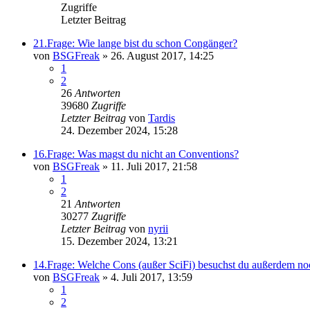
Zugriffe
Letzter Beitrag
21.Frage: Wie lange bist du schon Congänger?
von
BSGFreak
»
26. August 2017, 14:25
1
2
26
Antworten
39680
Zugriffe
Letzter Beitrag
von
Tardis
24. Dezember 2024, 15:28
16.Frage: Was magst du nicht an Conventions?
von
BSGFreak
»
11. Juli 2017, 21:58
1
2
21
Antworten
30277
Zugriffe
Letzter Beitrag
von
nyrii
15. Dezember 2024, 13:21
14.Frage: Welche Cons (außer SciFi) besuchst du außerdem no
von
BSGFreak
»
4. Juli 2017, 13:59
1
2