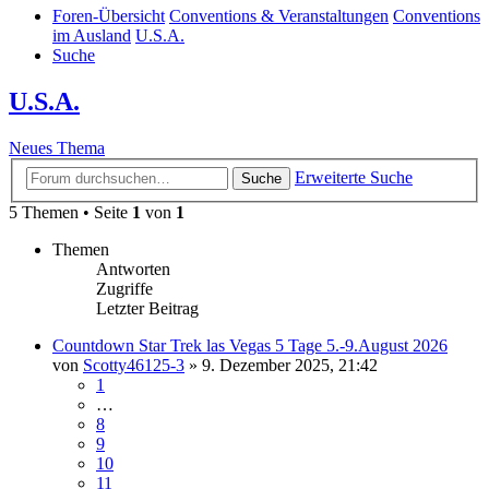
Foren-Übersicht
Conventions & Veranstaltungen
Conventions
im Ausland
U.S.A.
Suche
U.S.A.
Neues Thema
Erweiterte Suche
Suche
5 Themen • Seite
1
von
1
Themen
Antworten
Zugriffe
Letzter Beitrag
Countdown Star Trek las Vegas 5 Tage 5.-9.August 2026
von
Scotty46125-3
»
9. Dezember 2025, 21:42
1
…
8
9
10
11