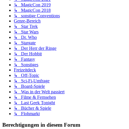
↳ MagicCon 2019
↳ MagicCon 2018
↳ sonstige Conventions
Genre-Bereich
↳ Star Trek
↳ Star Wars
↳ Dr. Who
↳ Stargate
↳ Der Herr der Ringe
↳ Der Hobbit
↳ Fantasy
↳ Sonstiges
Freizeitdeck
↳ Off-Topic
↳ Sci-Fi-Umfrage
↳ Board-Spiele
↳ Was in der Welt passiert
↳ Filme & Fernsehen
↳ Last Geek Tonight
↳ Bücher & Spiele
↳ Flohmarkt
Berechtigungen in diesem Forum