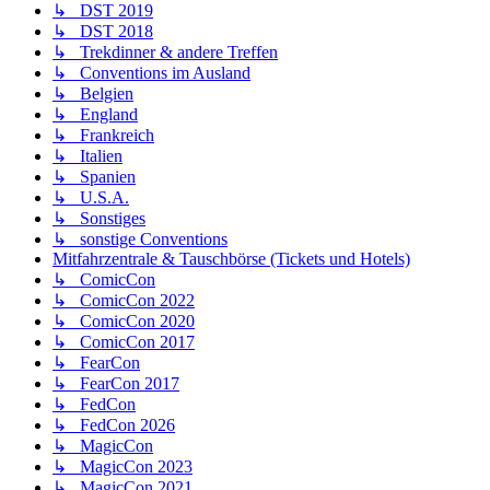
↳ DST 2019
↳ DST 2018
↳ Trekdinner & andere Treffen
↳ Conventions im Ausland
↳ Belgien
↳ England
↳ Frankreich
↳ Italien
↳ Spanien
↳ U.S.A.
↳ Sonstiges
↳ sonstige Conventions
Mitfahrzentrale & Tauschbörse (Tickets und Hotels)
↳ ComicCon
↳ ComicCon 2022
↳ ComicCon 2020
↳ ComicCon 2017
↳ FearCon
↳ FearCon 2017
↳ FedCon
↳ FedCon 2026
↳ MagicCon
↳ MagicCon 2023
↳ MagicCon 2021