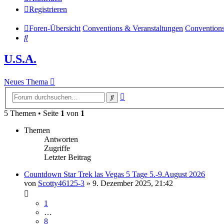
Registrieren
Foren-Übersicht
Conventions & Veranstaltungen
Conventions
Suche
U.S.A.
Neues Thema
Erweiterte
Suche
Suche
5 Themen • Seite
1
von
1
Themen
Antworten
Zugriffe
Letzter Beitrag
Countdown Star Trek las Vegas 5 Tage 5.-9.August 2026
von
Scotty46125-3
»
9. Dezember 2025, 21:42
1
…
8