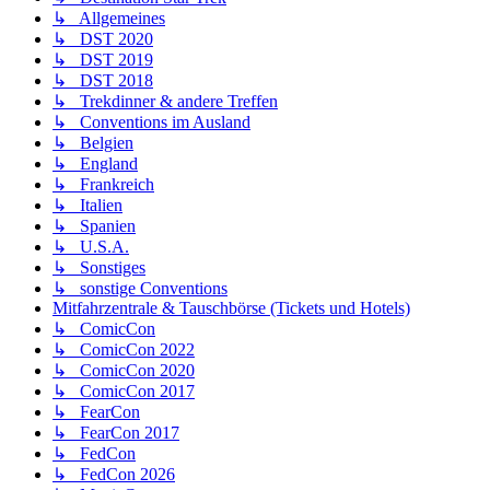
↳ Allgemeines
↳ DST 2020
↳ DST 2019
↳ DST 2018
↳ Trekdinner & andere Treffen
↳ Conventions im Ausland
↳ Belgien
↳ England
↳ Frankreich
↳ Italien
↳ Spanien
↳ U.S.A.
↳ Sonstiges
↳ sonstige Conventions
Mitfahrzentrale & Tauschbörse (Tickets und Hotels)
↳ ComicCon
↳ ComicCon 2022
↳ ComicCon 2020
↳ ComicCon 2017
↳ FearCon
↳ FearCon 2017
↳ FedCon
↳ FedCon 2026