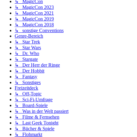
↳ MagicCon
↳ MagicCon 2023
↳ MagicCon 2021
↳ MagicCon 2019
↳ MagicCon 2018
↳ sonstige Conventions
Genre-Bereich
↳ Star Trek
↳ Star Wars
↳ Dr. Who
↳ Stargate
↳ Der Herr der Ringe
↳ Der Hobbit
↳ Fantasy
↳ Sonstiges
Freizeitdeck
↳ Off-Topic
↳ Sci-Fi-Umfrage
↳ Board-Spiele
↳ Was in der Welt passiert
↳ Filme & Fernsehen
↳ Last Geek Tonight
↳ Bücher & Spiele
↳ Flohmarkt