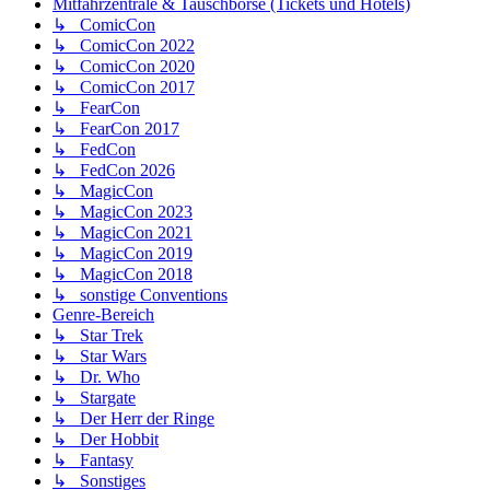
Mitfahrzentrale & Tauschbörse (Tickets und Hotels)
↳ ComicCon
↳ ComicCon 2022
↳ ComicCon 2020
↳ ComicCon 2017
↳ FearCon
↳ FearCon 2017
↳ FedCon
↳ FedCon 2026
↳ MagicCon
↳ MagicCon 2023
↳ MagicCon 2021
↳ MagicCon 2019
↳ MagicCon 2018
↳ sonstige Conventions
Genre-Bereich
↳ Star Trek
↳ Star Wars
↳ Dr. Who
↳ Stargate
↳ Der Herr der Ringe
↳ Der Hobbit
↳ Fantasy
↳ Sonstiges