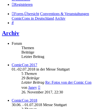
Registrieren
Foren-Übersicht
Conventions & Veranstaltungen
ComicCons in Deutschland
Archiv
Suche
Archiv
Forum
Themen
Beiträge
Letzter Beitrag
ComicCon 2017
01.-02.07.2018 in der Messe Stuttgart
5
Themen
29
Beiträge
Letzter Beitrag
Re: Fotos von der Comic Con
Neuester
von
Janey
Beitrag
26. November 2017, 22:30
ComicCon 2018
30.06. - 01.07.2018 Messe Stuttgart