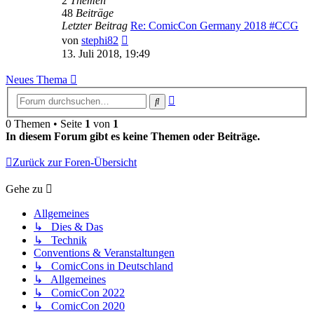
2
Themen
48
Beiträge
Letzter Beitrag
Re: ComicCon Germany 2018 #CCG
Neuester
von
stephi82
Beitrag
13. Juli 2018, 19:49
Neues Thema
Erweiterte
Suche
Suche
0 Themen • Seite
1
von
1
In diesem Forum gibt es keine Themen oder Beiträge.
Zurück zur Foren-Übersicht
Gehe zu
Allgemeines
↳ Dies & Das
↳ Technik
Conventions & Veranstaltungen
↳ ComicCons in Deutschland
↳ Allgemeines
↳ ComicCon 2022
↳ ComicCon 2020