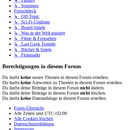
↳ Fantasy
↳ Sonstiges
Freizeitdeck
↳ Off-Topic
↳ Sci-Fi-Umfrage
↳ Board-Spiele
↳ Was in der Welt passiert
↳ Filme & Fernsehen
↳ Last Geek Tonight
↳ Bücher & Spiele
↳ Flohmarkt
Berechtigungen in diesem Forum
Du darfst
keine
neuen Themen in diesem Forum erstellen.
Du darfst
keine
Antworten zu Themen in diesem Forum erstellen.
Du darfst deine Beiträge in diesem Forum
nicht
ändern.
Du darfst deine Beiträge in diesem Forum
nicht
löschen.
Du darfst
keine
Dateianhänge in diesem Forum erstellen.
Foren-Übersicht
Alle Zeiten sind
UTC+02:00
Alle Cookies löschen
Datenschutzerklärung
Impressum