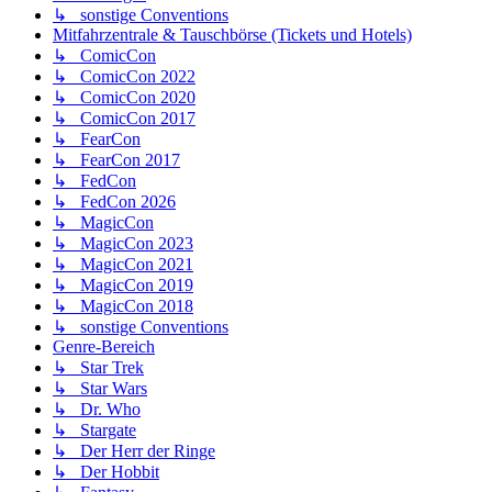
↳ sonstige Conventions
Mitfahrzentrale & Tauschbörse (Tickets und Hotels)
↳ ComicCon
↳ ComicCon 2022
↳ ComicCon 2020
↳ ComicCon 2017
↳ FearCon
↳ FearCon 2017
↳ FedCon
↳ FedCon 2026
↳ MagicCon
↳ MagicCon 2023
↳ MagicCon 2021
↳ MagicCon 2019
↳ MagicCon 2018
↳ sonstige Conventions
Genre-Bereich
↳ Star Trek
↳ Star Wars
↳ Dr. Who
↳ Stargate
↳ Der Herr der Ringe
↳ Der Hobbit