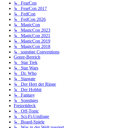
↳ FearCon
↳ FearCon 2017
↳ FedCon
↳ FedCon 2026
↳ MagicCon
↳ MagicCon 2023
↳ MagicCon 2021
↳ MagicCon 2019
↳ MagicCon 2018
↳ sonstige Conventions
Genre-Bereich
↳ Star Trek
↳ Star Wars
↳ Dr. Who
↳ Stargate
↳ Der Herr der Ringe
↳ Der Hobbit
↳ Fantasy
↳ Sonstiges
Freizeitdeck
↳ Off-Topic
↳ Sci-Fi-Umfrage
↳ Board-Spiele
↳ Was in der Welt passiert