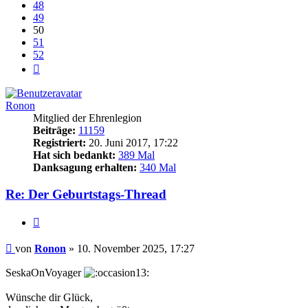
48
49
50
51
52
Nächste
Ronon
Mitglied der Ehrenlegion
Beiträge:
11159
Registriert:
20. Juni 2017, 17:22
Hat sich bedankt:
389 Mal
Danksagung erhalten:
340 Mal
Re: Der Geburtstags-Thread
Zitieren
Beitrag
von
Ronon
»
10. November 2025, 17:27
SeskaOnVoyager
Wünsche dir Glück,