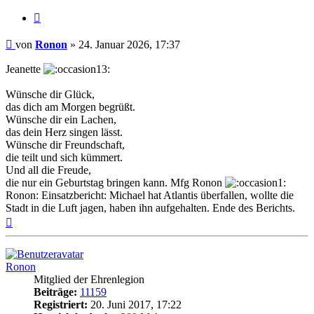
Zitieren
Beitrag
von
Ronon
»
24. Januar 2026, 17:37
Jeanette
Wünsche dir Glück,
das dich am Morgen begrüßt.
Wünsche dir ein Lachen,
das dein Herz singen lässt.
Wünsche dir Freundschaft,
die teilt und sich kümmert.
Und all die Freude,
die nur ein Geburtstag bringen kann. Mfg Ronon
Ronon: Einsatzbericht: Michael hat Atlantis überfallen, wollte die
Stadt in die Luft jagen, haben ihn aufgehalten. Ende des Berichts.
Nach
oben
Ronon
Mitglied der Ehrenlegion
Beiträge:
11159
Registriert:
20. Juni 2017, 17:22