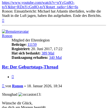
https://www.youtube.com/watch?v=nYcGn8O-
toY&list=RDnYcGn8O-toY&start_radio=1&t=6s
Ronon: Einsatzbericht: Michael hat Atlantis überfallen, wollte die
Stadt in die Luft jagen, haben ihn aufgehalten. Ende des Berichts.
Nach
oben
Ronon
Mitglied der Ehrenlegion
Beiträge:
11159
Registriert:
20. Juni 2017, 17:22
Hat sich bedankt:
389 Mal
Danksagung erhalten:
340 Mal
Re: Der Geburtstags-Thread
Zitieren
Beitrag
von
Ronon
»
18. Januar 2026, 18:34
Shoughad
Wünsche dir Glück,
das dich am Morgen begrüßt.