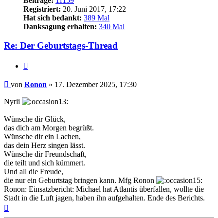
Beiträge:
11159
Registriert:
20. Juni 2017, 17:22
Hat sich bedankt:
389 Mal
Danksagung erhalten:
340 Mal
Re: Der Geburtstags-Thread
Zitieren
Beitrag
von
Ronon
»
17. Dezember 2025, 17:30
Nyrii
Wünsche dir Glück,
das dich am Morgen begrüßt.
Wünsche dir ein Lachen,
das dein Herz singen lässt.
Wünsche dir Freundschaft,
die teilt und sich kümmert.
Und all die Freude,
die nur ein Geburtstag bringen kann. Mfg Ronon
Ronon: Einsatzbericht: Michael hat Atlantis überfallen, wollte die
Stadt in die Luft jagen, haben ihn aufgehalten. Ende des Berichts.
Nach
oben