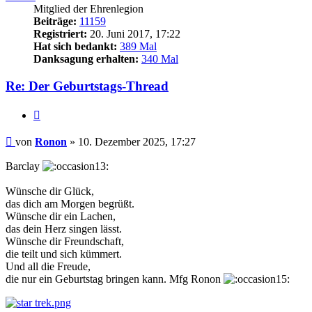
Mitglied der Ehrenlegion
Beiträge:
11159
Registriert:
20. Juni 2017, 17:22
Hat sich bedankt:
389 Mal
Danksagung erhalten:
340 Mal
Re: Der Geburtstags-Thread
Zitieren
Beitrag
von
Ronon
»
10. Dezember 2025, 17:27
Barclay
Wünsche dir Glück,
das dich am Morgen begrüßt.
Wünsche dir ein Lachen,
das dein Herz singen lässt.
Wünsche dir Freundschaft,
die teilt und sich kümmert.
Und all die Freude,
die nur ein Geburtstag bringen kann. Mfg Ronon