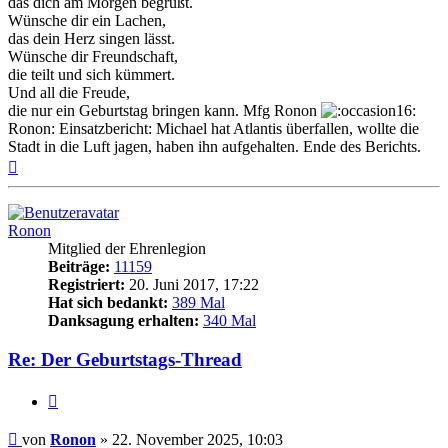
das dich am Morgen begrüßt.
Wünsche dir ein Lachen,
das dein Herz singen lässt.
Wünsche dir Freundschaft,
die teilt und sich kümmert.
Und all die Freude,
die nur ein Geburtstag bringen kann. Mfg Ronon
Ronon: Einsatzbericht: Michael hat Atlantis überfallen, wollte die
Stadt in die Luft jagen, haben ihn aufgehalten. Ende des Berichts.
Nach
oben
Ronon
Mitglied der Ehrenlegion
Beiträge:
11159
Registriert:
20. Juni 2017, 17:22
Hat sich bedankt:
389 Mal
Danksagung erhalten:
340 Mal
Re: Der Geburtstags-Thread
Zitieren
Beitrag
von
Ronon
»
22. November 2025, 10:03