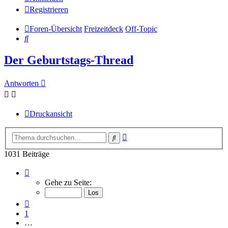
Registrieren
Foren-Übersicht
Freizeitdeck
Off-Topic
Suche
Der Geburtstags-Thread
Antworten
Druckansicht
Erweiterte
Suche
Suche
1031 Beiträge
Seite
50
Gehe zu Seite:
von
52
Vorherige
1
…