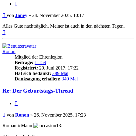
Zitieren
Beitrag
von
Janey
»
24. November 2025, 10:17
Alles Gute nachträglich. Meiner ist auch in den nächsten Tagen.
Nach
oben
Ronon
Mitglied der Ehrenlegion
Beiträge:
11159
Registriert:
20. Juni 2017, 17:22
Hat sich bedankt:
389 Mal
Danksagung erhalten:
340 Mal
Re: Der Geburtstags-Thread
Zitieren
Beitrag
von
Ronon
»
26. November 2025, 17:23
RomanticManu