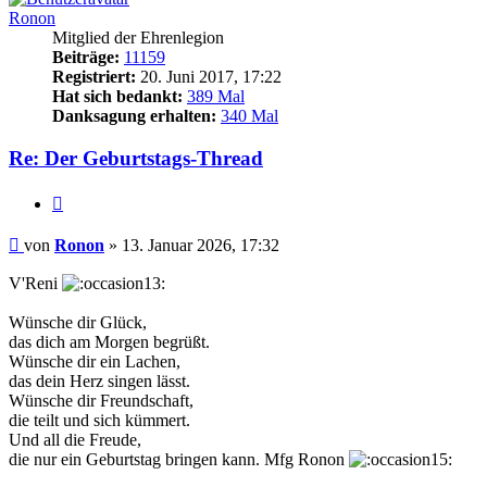
Ronon
Mitglied der Ehrenlegion
Beiträge:
11159
Registriert:
20. Juni 2017, 17:22
Hat sich bedankt:
389 Mal
Danksagung erhalten:
340 Mal
Re: Der Geburtstags-Thread
Zitieren
Beitrag
von
Ronon
»
13. Januar 2026, 17:32
V'Reni
Wünsche dir Glück,
das dich am Morgen begrüßt.
Wünsche dir ein Lachen,
das dein Herz singen lässt.
Wünsche dir Freundschaft,
die teilt und sich kümmert.
Und all die Freude,
die nur ein Geburtstag bringen kann. Mfg Ronon