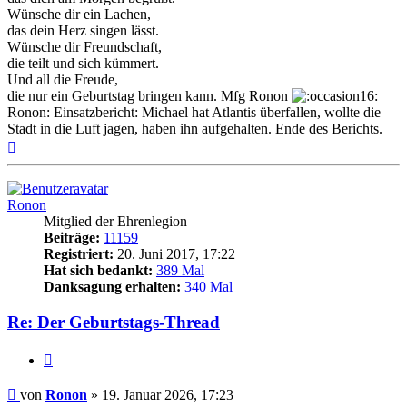
Wünsche dir ein Lachen,
das dein Herz singen lässt.
Wünsche dir Freundschaft,
die teilt und sich kümmert.
Und all die Freude,
die nur ein Geburtstag bringen kann. Mfg Ronon
Ronon: Einsatzbericht: Michael hat Atlantis überfallen, wollte die
Stadt in die Luft jagen, haben ihn aufgehalten. Ende des Berichts.
Nach
oben
Ronon
Mitglied der Ehrenlegion
Beiträge:
11159
Registriert:
20. Juni 2017, 17:22
Hat sich bedankt:
389 Mal
Danksagung erhalten:
340 Mal
Re: Der Geburtstags-Thread
Zitieren
Beitrag
von
Ronon
»
19. Januar 2026, 17:23