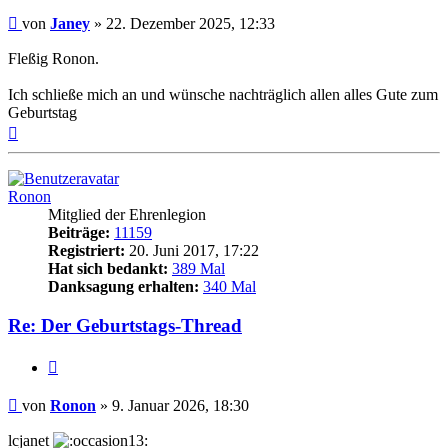
Beitrag
von
Janey
»
22. Dezember 2025, 12:33
Fleßig Ronon.
Ich schließe mich an und wünsche nachträglich allen alles Gute zum
Geburtstag
Nach
oben
Ronon
Mitglied der Ehrenlegion
Beiträge:
11159
Registriert:
20. Juni 2017, 17:22
Hat sich bedankt:
389 Mal
Danksagung erhalten:
340 Mal
Re: Der Geburtstags-Thread
Zitieren
Beitrag
von
Ronon
»
9. Januar 2026, 18:30
lcjanet