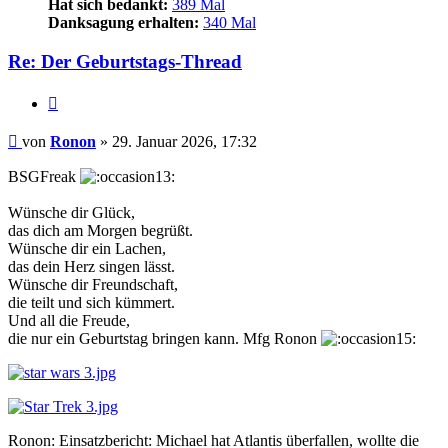
Hat sich bedankt:
389 Mal
Danksagung erhalten:
340 Mal
Re: Der Geburtstags-Thread
Zitieren
Beitrag
von
Ronon
»
29. Januar 2026, 17:32
BSGFreak
Wünsche dir Glück,
das dich am Morgen begrüßt.
Wünsche dir ein Lachen,
das dein Herz singen lässt.
Wünsche dir Freundschaft,
die teilt und sich kümmert.
Und all die Freude,
die nur ein Geburtstag bringen kann. Mfg Ronon
Ronon: Einsatzbericht: Michael hat Atlantis überfallen, wollte die