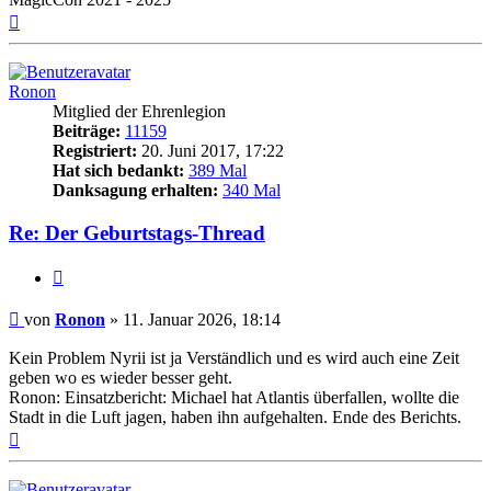
Nach
oben
Ronon
Mitglied der Ehrenlegion
Beiträge:
11159
Registriert:
20. Juni 2017, 17:22
Hat sich bedankt:
389 Mal
Danksagung erhalten:
340 Mal
Re: Der Geburtstags-Thread
Zitieren
Beitrag
von
Ronon
»
11. Januar 2026, 18:14
Kein Problem Nyrii ist ja Verständlich und es wird auch eine Zeit
geben wo es wieder besser geht.
Ronon: Einsatzbericht: Michael hat Atlantis überfallen, wollte die
Stadt in die Luft jagen, haben ihn aufgehalten. Ende des Berichts.
Nach
oben