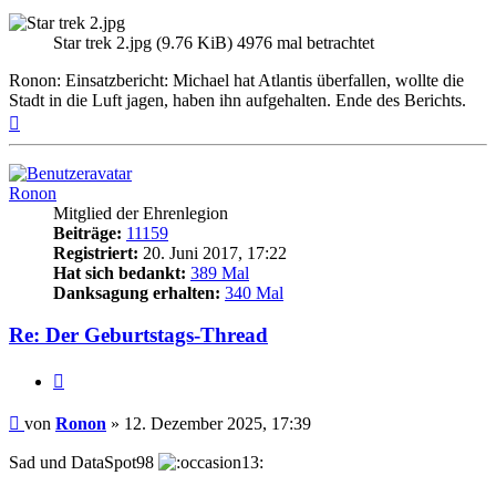
Star trek 2.jpg (9.76 KiB) 4976 mal betrachtet
Ronon: Einsatzbericht: Michael hat Atlantis überfallen, wollte die
Stadt in die Luft jagen, haben ihn aufgehalten. Ende des Berichts.
Nach
oben
Ronon
Mitglied der Ehrenlegion
Beiträge:
11159
Registriert:
20. Juni 2017, 17:22
Hat sich bedankt:
389 Mal
Danksagung erhalten:
340 Mal
Re: Der Geburtstags-Thread
Zitieren
Beitrag
von
Ronon
»
12. Dezember 2025, 17:39
Sad und DataSpot98