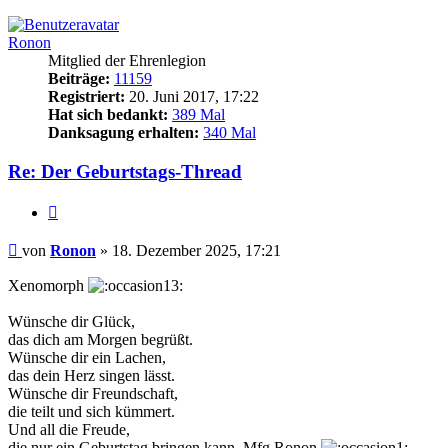
Ronon
Mitglied der Ehrenlegion
Beiträge:
11159
Registriert:
20. Juni 2017, 17:22
Hat sich bedankt:
389 Mal
Danksagung erhalten:
340 Mal
Re: Der Geburtstags-Thread
Zitieren
Beitrag
von
Ronon
»
18. Dezember 2025, 17:21
Xenomorph
Wünsche dir Glück,
das dich am Morgen begrüßt.
Wünsche dir ein Lachen,
das dein Herz singen lässt.
Wünsche dir Freundschaft,
die teilt und sich kümmert.
Und all die Freude,
die nur ein Geburtstag bringen kann. Mfg Ronon