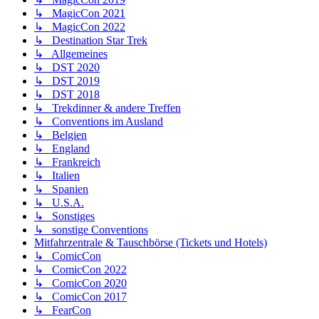
↳ MagicCon 2021
↳ MagicCon 2022
↳ Destination Star Trek
↳ Allgemeines
↳ DST 2020
↳ DST 2019
↳ DST 2018
↳ Trekdinner & andere Treffen
↳ Conventions im Ausland
↳ Belgien
↳ England
↳ Frankreich
↳ Italien
↳ Spanien
↳ U.S.A.
↳ Sonstiges
↳ sonstige Conventions
Mitfahrzentrale & Tauschbörse (Tickets und Hotels)
↳ ComicCon
↳ ComicCon 2022
↳ ComicCon 2020
↳ ComicCon 2017
↳ FearCon