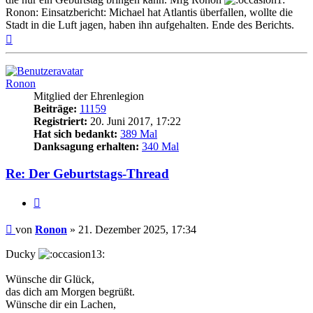
Ronon: Einsatzbericht: Michael hat Atlantis überfallen, wollte die
Stadt in die Luft jagen, haben ihn aufgehalten. Ende des Berichts.
Nach
oben
Ronon
Mitglied der Ehrenlegion
Beiträge:
11159
Registriert:
20. Juni 2017, 17:22
Hat sich bedankt:
389 Mal
Danksagung erhalten:
340 Mal
Re: Der Geburtstags-Thread
Zitieren
Beitrag
von
Ronon
»
21. Dezember 2025, 17:34
Ducky
Wünsche dir Glück,
das dich am Morgen begrüßt.
Wünsche dir ein Lachen,