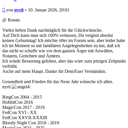
Beitrag
von
nyrii
»
10. Januar 2026, 20:01
@ Ronan
Vielen lieben Dank nachträglich für die Glückwünsche.
Auf Dich kann man sich 100% verlassen, Du vergisst absolut
keinen Geburtstag! Ich möchte öfter im Forum sein, aber leider habe
ich im Moment so mit familiären Angelegenheiten zu tun, daß ich
das nicht so schaffe wie vor dem ganzen Ärger mit Anwälten,
Notaren, Gerichten und Ämtern.
Ich würde Besserung geloben, aber das wäre zum jetzigen Zeitpunkt
verfrüht.
Asche auf mein Haupt. Danke für Dein/Euer Verständnis.
Gesundheit und Frieden für das Neue Jahr wünsche ich allen.
nyrii
RingCon 2004 - 2015
HobbitCon 2016
MagicCon 2017 - 2019
FedCon XVI - XX
FedCon XXVII-XXXIII
Bloody Night Con 2018 - 2019
MagicCon 2021 - 2025