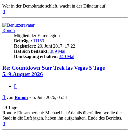
Wer in der Demokratie schläft, wacht in der Diktatur auf.
Nach
oben
Ronon
Mitglied der Ehrenlegion
Beiträge:
11159
Registriert:
20. Juni 2017, 17:22
Hat sich bedankt:
389 Mal
Danksagung erhalten:
340 Mal
Re: Countdown Star Trek las Vegas 5 Tage
5.-9.August 2026
Zitieren
Beitrag
von
Ronon
»
6. Juni 2026, 05:51
59 Tage
Ronon: Einsatzbericht: Michael hat Atlantis überfallen, wollte die
Stadt in die Luft jagen, haben ihn aufgehalten. Ende des Berichts.
Nach
oben