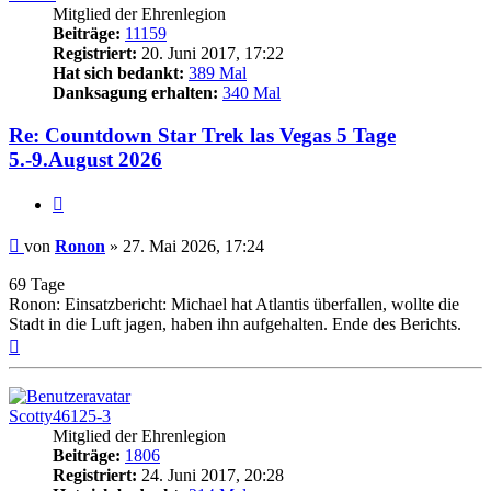
Mitglied der Ehrenlegion
Beiträge:
11159
Registriert:
20. Juni 2017, 17:22
Hat sich bedankt:
389 Mal
Danksagung erhalten:
340 Mal
Re: Countdown Star Trek las Vegas 5 Tage
5.-9.August 2026
Zitieren
Beitrag
von
Ronon
»
27. Mai 2026, 17:24
69 Tage
Ronon: Einsatzbericht: Michael hat Atlantis überfallen, wollte die
Stadt in die Luft jagen, haben ihn aufgehalten. Ende des Berichts.
Nach
oben
Scotty46125-3
Mitglied der Ehrenlegion
Beiträge:
1806
Registriert:
24. Juni 2017, 20:28