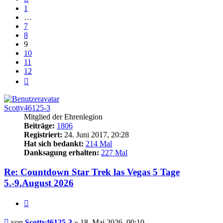
1
…
7
8
9
10
11
12
Nächste
Scotty46125-3
Mitglied der Ehrenlegion
Beiträge:
1806
Registriert:
24. Juni 2017, 20:28
Hat sich bedankt:
214 Mal
Danksagung erhalten:
227 Mal
Re: Countdown Star Trek las Vegas 5 Tage
5.-9.August 2026
Zitieren
Beitrag
von
Scotty46125-3
»
18. Mai 2026, 00:10