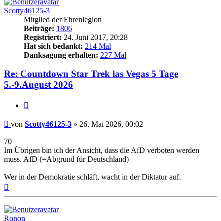
Scotty46125-3
Mitglied der Ehrenlegion
Beiträge:
1806
Registriert:
24. Juni 2017, 20:28
Hat sich bedankt:
214 Mal
Danksagung erhalten:
227 Mal
Re: Countdown Star Trek las Vegas 5 Tage
5.-9.August 2026
Zitieren
Beitrag
von
Scotty46125-3
»
26. Mai 2026, 00:02
70
Im Übrigen bin ich der Ansicht, dass die AfD verboten werden
muss. AfD (=Abgrund für Deutschland)
Wer in der Demokratie schläft, wacht in der Diktatur auf.
Nach
oben
Ronon