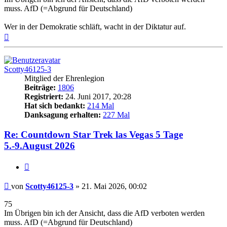
muss. AfD (=Abgrund für Deutschland)
Wer in der Demokratie schläft, wacht in der Diktatur auf.
Nach
oben
Scotty46125-3
Mitglied der Ehrenlegion
Beiträge:
1806
Registriert:
24. Juni 2017, 20:28
Hat sich bedankt:
214 Mal
Danksagung erhalten:
227 Mal
Re: Countdown Star Trek las Vegas 5 Tage
5.-9.August 2026
Zitieren
Beitrag
von
Scotty46125-3
»
21. Mai 2026, 00:02
75
Im Übrigen bin ich der Ansicht, dass die AfD verboten werden
muss. AfD (=Abgrund für Deutschland)