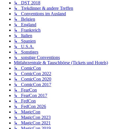
↳ DST 2018
↳ Trekdinner & andere Treffen
↳ Conventions im Ausland
↳ Belgien
↳ England
↳ Frankreich
↳ Italien
↳ Spanien
↳ U.S.A.
↳ Sonstiges
↳ sonstige Conventions
Mitfahrzentrale & Tauschbörse (Tickets und Hotels)
↳ ComicCon
↳ ComicCon 2022
↳ ComicCon 2020
↳ ComicCon 2017
↳ FearCon
↳ FearCon 2017
↳ FedCon
↳ FedCon 2026
↳ MagicCon
↳ MagicCon 2023
↳ MagicCon 2021
↳ MagicCon 2019