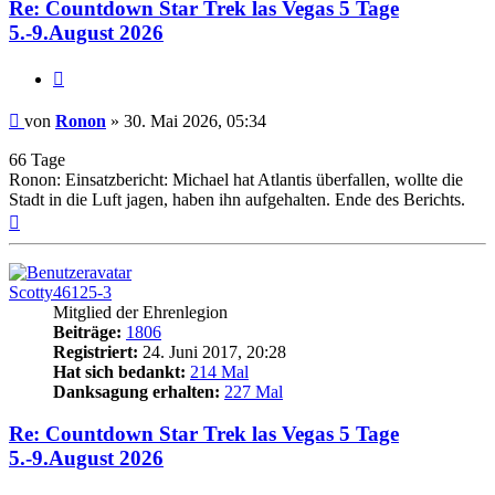
Re: Countdown Star Trek las Vegas 5 Tage
5.-9.August 2026
Zitieren
Beitrag
von
Ronon
»
30. Mai 2026, 05:34
66 Tage
Ronon: Einsatzbericht: Michael hat Atlantis überfallen, wollte die
Stadt in die Luft jagen, haben ihn aufgehalten. Ende des Berichts.
Nach
oben
Scotty46125-3
Mitglied der Ehrenlegion
Beiträge:
1806
Registriert:
24. Juni 2017, 20:28
Hat sich bedankt:
214 Mal
Danksagung erhalten:
227 Mal
Re: Countdown Star Trek las Vegas 5 Tage
5.-9.August 2026