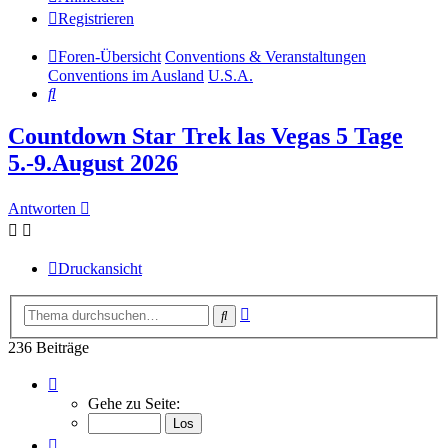
Registrieren
Foren-Übersicht
Conventions & Veranstaltungen
Conventions im Ausland
U.S.A.
Suche
Countdown Star Trek las Vegas 5 Tage
5.-9.August 2026
Antworten
Druckansicht
Erweiterte
Suche
Suche
236 Beiträge
Seite
9
Gehe zu Seite:
von
12
Vorherige