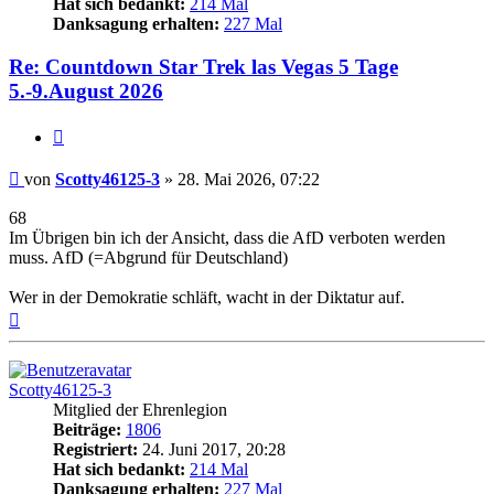
Hat sich bedankt:
214 Mal
Danksagung erhalten:
227 Mal
Re: Countdown Star Trek las Vegas 5 Tage
5.-9.August 2026
Zitieren
Beitrag
von
Scotty46125-3
»
28. Mai 2026, 07:22
68
Im Übrigen bin ich der Ansicht, dass die AfD verboten werden
muss. AfD (=Abgrund für Deutschland)
Wer in der Demokratie schläft, wacht in der Diktatur auf.
Nach
oben
Scotty46125-3
Mitglied der Ehrenlegion
Beiträge:
1806
Registriert:
24. Juni 2017, 20:28
Hat sich bedankt:
214 Mal
Danksagung erhalten:
227 Mal