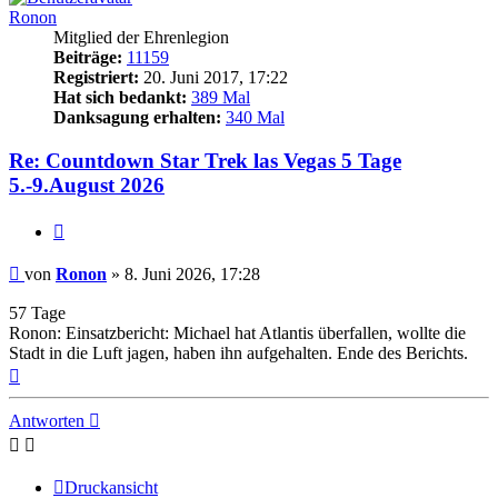
Ronon
Mitglied der Ehrenlegion
Beiträge:
11159
Registriert:
20. Juni 2017, 17:22
Hat sich bedankt:
389 Mal
Danksagung erhalten:
340 Mal
Re: Countdown Star Trek las Vegas 5 Tage
5.-9.August 2026
Zitieren
Beitrag
von
Ronon
»
8. Juni 2026, 17:28
57 Tage
Ronon: Einsatzbericht: Michael hat Atlantis überfallen, wollte die
Stadt in die Luft jagen, haben ihn aufgehalten. Ende des Berichts.
Nach
oben
Antworten
Druckansicht