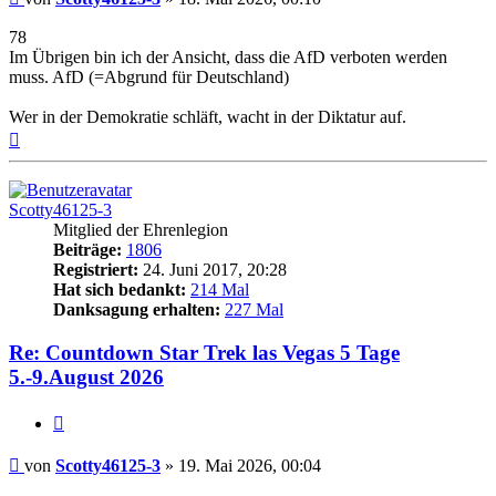
78
Im Übrigen bin ich der Ansicht, dass die AfD verboten werden
muss. AfD (=Abgrund für Deutschland)
Wer in der Demokratie schläft, wacht in der Diktatur auf.
Nach
oben
Scotty46125-3
Mitglied der Ehrenlegion
Beiträge:
1806
Registriert:
24. Juni 2017, 20:28
Hat sich bedankt:
214 Mal
Danksagung erhalten:
227 Mal
Re: Countdown Star Trek las Vegas 5 Tage
5.-9.August 2026
Zitieren
Beitrag
von
Scotty46125-3
»
19. Mai 2026, 00:04