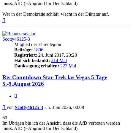
muss. AfD (=Abgrund für Deutschland)
Wer in der Demokratie schläft, wacht in der Diktatur auf.
Nach
oben
Scotty46125-3
Mitglied der Ehrenlegion
Beiträge:
1806
Registriert:
24. Juni 2017, 20:28
Hat sich bedankt:
214 Mal
Danksagung erhalten:
227 Mal
Re: Countdown Star Trek las Vegas 5 Tage
5.-9.August 2026
Zitieren
Beitrag
von
Scotty46125-3
»
5. Juni 2026, 00:08
60
Im Übrigen bin ich der Ansicht, dass die AfD verboten werden
muss. AfD (=Abgrund für Deutschland)