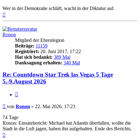
Wer in der Demokratie schläft, wacht in der Diktatur auf.
Nach
oben
Ronon
Mitglied der Ehrenlegion
Beiträge:
11159
Registriert:
20. Juni 2017, 17:22
Hat sich bedankt:
389 Mal
Danksagung erhalten:
340 Mal
Re: Countdown Star Trek las Vegas 5 Tage
5.-9.August 2026
Zitieren
Beitrag
von
Ronon
»
22. Mai 2026, 17:23
74 Tage
Ronon: Einsatzbericht: Michael hat Atlantis überfallen, wollte die
Stadt in die Luft jagen, haben ihn aufgehalten. Ende des Berichts.
Nach
oben