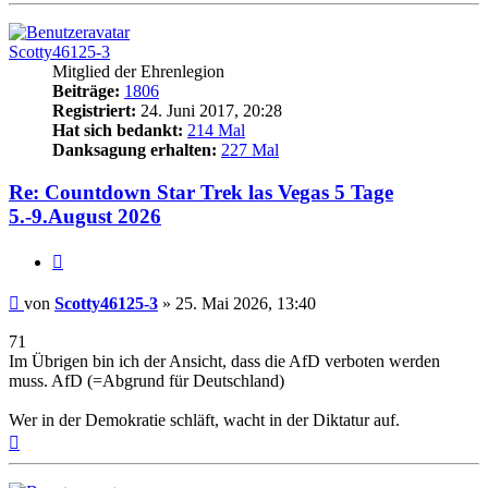
Scotty46125-3
Mitglied der Ehrenlegion
Beiträge:
1806
Registriert:
24. Juni 2017, 20:28
Hat sich bedankt:
214 Mal
Danksagung erhalten:
227 Mal
Re: Countdown Star Trek las Vegas 5 Tage
5.-9.August 2026
Zitieren
Beitrag
von
Scotty46125-3
»
25. Mai 2026, 13:40
71
Im Übrigen bin ich der Ansicht, dass die AfD verboten werden
muss. AfD (=Abgrund für Deutschland)
Wer in der Demokratie schläft, wacht in der Diktatur auf.
Nach
oben