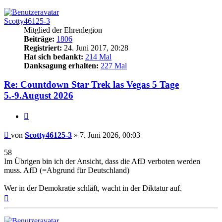
Scotty46125-3
Mitglied der Ehrenlegion
Beiträge:
1806
Registriert:
24. Juni 2017, 20:28
Hat sich bedankt:
214 Mal
Danksagung erhalten:
227 Mal
Re: Countdown Star Trek las Vegas 5 Tage
5.-9.August 2026
Zitieren
Beitrag
von
Scotty46125-3
»
7. Juni 2026, 00:03
58
Im Übrigen bin ich der Ansicht, dass die AfD verboten werden
muss. AfD (=Abgrund für Deutschland)
Wer in der Demokratie schläft, wacht in der Diktatur auf.
Nach
oben