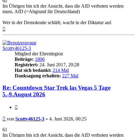
62
Im Übrigen bin ich der Ansicht, dass die AfD verboten werden
muss. AfD (=Abgrund für Deutschland)
Wer in der Demokratie schläft, wacht in der Diktatur auf.
Nach
oben
Scotty46125-3
Mitglied der Ehrenlegion
Beiträge:
1806
Registriert:
24. Juni 2017, 20:28
Hat sich bedankt:
214 Mal
Danksagung erhalten:
227 Mal
Re: Countdown Star Trek las Vegas 5 Tage
5.-9.August 2026
Zitieren
Beitrag
von
Scotty46125-3
»
4. Juni 2026, 00:25
61
Im Übrigen bin ich der Ansicht, dass die AfD verboten werden