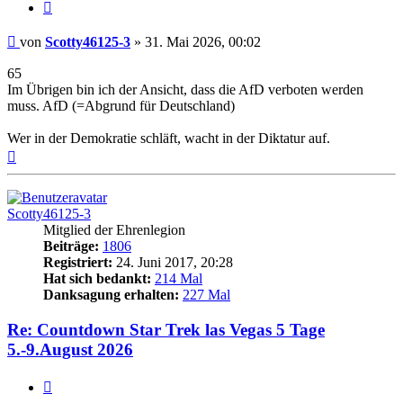
Zitieren
Beitrag
von
Scotty46125-3
»
31. Mai 2026, 00:02
65
Im Übrigen bin ich der Ansicht, dass die AfD verboten werden
muss. AfD (=Abgrund für Deutschland)
Wer in der Demokratie schläft, wacht in der Diktatur auf.
Nach
oben
Scotty46125-3
Mitglied der Ehrenlegion
Beiträge:
1806
Registriert:
24. Juni 2017, 20:28
Hat sich bedankt:
214 Mal
Danksagung erhalten:
227 Mal
Re: Countdown Star Trek las Vegas 5 Tage
5.-9.August 2026
Zitieren