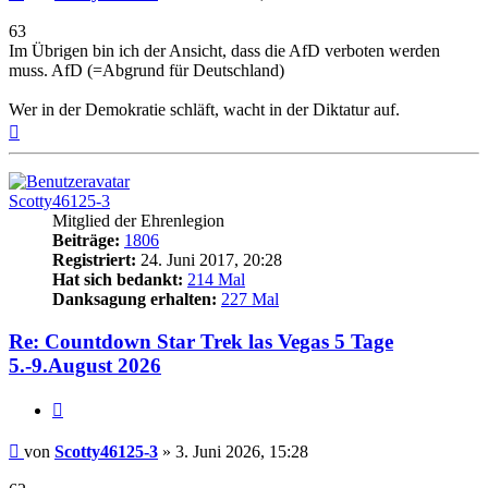
63
Im Übrigen bin ich der Ansicht, dass die AfD verboten werden
muss. AfD (=Abgrund für Deutschland)
Wer in der Demokratie schläft, wacht in der Diktatur auf.
Nach
oben
Scotty46125-3
Mitglied der Ehrenlegion
Beiträge:
1806
Registriert:
24. Juni 2017, 20:28
Hat sich bedankt:
214 Mal
Danksagung erhalten:
227 Mal
Re: Countdown Star Trek las Vegas 5 Tage
5.-9.August 2026
Zitieren
Beitrag
von
Scotty46125-3
»
3. Juni 2026, 15:28