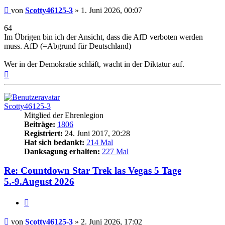
Beitrag
von
Scotty46125-3
»
1. Juni 2026, 00:07
64
Im Übrigen bin ich der Ansicht, dass die AfD verboten werden
muss. AfD (=Abgrund für Deutschland)
Wer in der Demokratie schläft, wacht in der Diktatur auf.
Nach
oben
Scotty46125-3
Mitglied der Ehrenlegion
Beiträge:
1806
Registriert:
24. Juni 2017, 20:28
Hat sich bedankt:
214 Mal
Danksagung erhalten:
227 Mal
Re: Countdown Star Trek las Vegas 5 Tage
5.-9.August 2026
Zitieren
Beitrag
von
Scotty46125-3
»
2. Juni 2026, 17:02