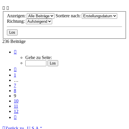
Anzeigen:
Sortiere nach:
Richtung:
236 Beiträge
Seite
9
Gehe zu Seite:
von
12
Vorherige
1
…
7
8
9
10
11
12
Nächste
Zurück zu „U.S.A.“