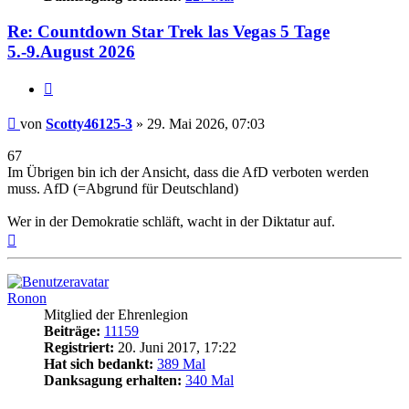
Re: Countdown Star Trek las Vegas 5 Tage
5.-9.August 2026
Zitieren
Beitrag
von
Scotty46125-3
»
29. Mai 2026, 07:03
67
Im Übrigen bin ich der Ansicht, dass die AfD verboten werden
muss. AfD (=Abgrund für Deutschland)
Wer in der Demokratie schläft, wacht in der Diktatur auf.
Nach
oben
Ronon
Mitglied der Ehrenlegion
Beiträge:
11159
Registriert:
20. Juni 2017, 17:22
Hat sich bedankt:
389 Mal
Danksagung erhalten:
340 Mal