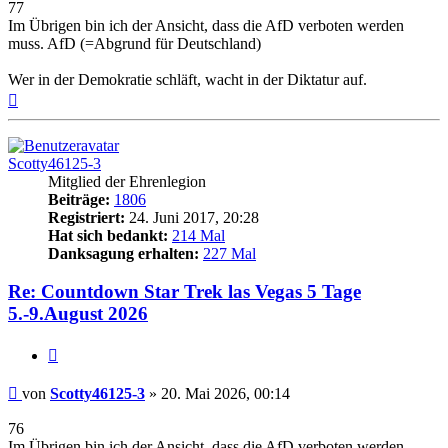
77
Im Übrigen bin ich der Ansicht, dass die AfD verboten werden
muss. AfD (=Abgrund für Deutschland)
Wer in der Demokratie schläft, wacht in der Diktatur auf.
Nach
oben
Scotty46125-3
Mitglied der Ehrenlegion
Beiträge:
1806
Registriert:
24. Juni 2017, 20:28
Hat sich bedankt:
214 Mal
Danksagung erhalten:
227 Mal
Re: Countdown Star Trek las Vegas 5 Tage
5.-9.August 2026
Zitieren
Beitrag
von
Scotty46125-3
»
20. Mai 2026, 00:14
76
Im Übrigen bin ich der Ansicht, dass die AfD verboten werden